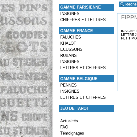
Reche
GAMME PARISIENNE
INSIGNES
FIPP
CHIFFRES ET LETTRES
GAMME FRANCE
INSIGNE 
LETTRE J
FALUCHES
PETIT M
KHALOT
ECUSSONS
RUBANS
INSIGNES
LETTRES ET CHIFFRES
GAMME BELGIQUE
PENNES
INSIGNES
LETTRES ET CHIFFRES
JEU DE TAROT
Actualités
FAQ
Témoignages