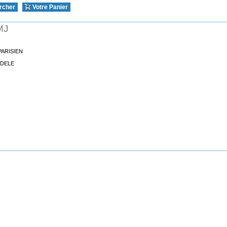
rcher
Votre Panier
MJ
PARISIEN
ODELE