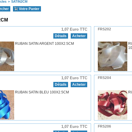
icles
>
SATIN2CM
rcher
Votre Panier
2CM
1,07 Euro TTC
FRS202
Détails
Acheter
RUBAN SATIN ARGENT 100X2.5CM
R
10
1,07 Euro TTC
FRS204
Détails
Acheter
RUBAN SATIN BLEU 100X2.5CM
R
1,07 Euro TTC
FRS206