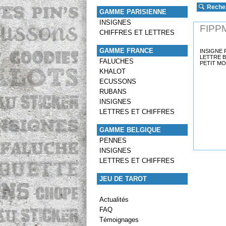
Reche
GAMME PARISIENNE
INSIGNES
FIPP
CHIFFRES ET LETTRES
GAMME FRANCE
INSIGNE 
LETTRE B
FALUCHES
PETIT M
KHALOT
ECUSSONS
RUBANS
INSIGNES
LETTRES ET CHIFFRES
GAMME BELGIQUE
PENNES
INSIGNES
LETTRES ET CHIFFRES
JEU DE TAROT
Actualités
FAQ
Témoignages